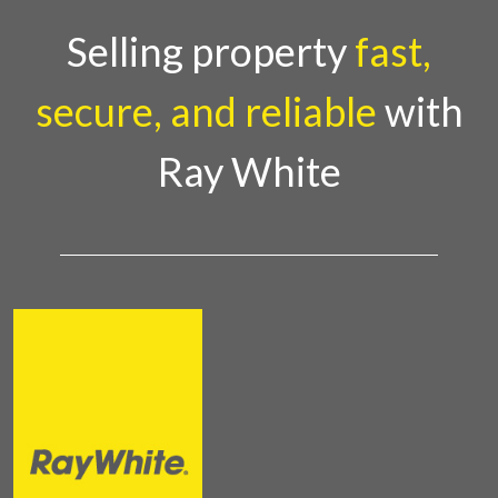
proses legalitas, sehingga pembeli tidak perlu
khawat
Selling property
fast,
secure, and reliable
with
Ray White