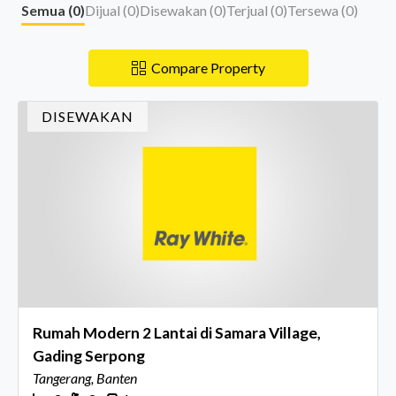
Semua (
0
)
Dijual (
0
)
Disewakan (
0
)
Terjual (
0
)
Tersewa (
0
)
Compare Property
DISEWAKAN
Rumah Modern 2 Lantai di Samara Village,
Gading Serpong
Tangerang, Banten