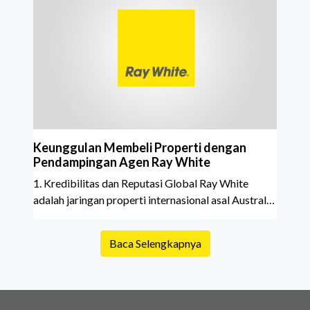
Keunggulan Membeli Properti dengan
Pendampingan Agen Ray White
1. Kredibilitas dan Reputasi Global Ray White
adalah jaringan properti internasional asal Australia
yang sudah berdiri sejak 1902, dan memiliki ratusan
kantor di Indonesia. ? Artinya: transaksi dijamin
Baca Selengkapnya
transparan, profesional, dan terpercaya.2. Agen
Profesional &amp; Bersertifikat Agen Ray White
selalu melalui pelatihan resmi dan sertifikasi.
Mereka paham cara negosiasi, analisa pasar, dan