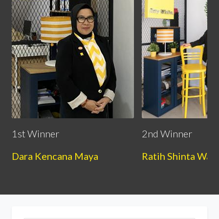
1st Winner
2nd Winner
Dara Kencana Maya
Ratih Shinta War