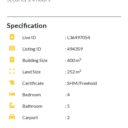
Specification
Live ID
: L36497054
Listing ID
: 494359
2
Building Size
: 400 m
2
Land Size
: 252 m
Certificate
: SHM/Freehold
Bedroom
: 4
Bathroom
: 5
Carport
: 2