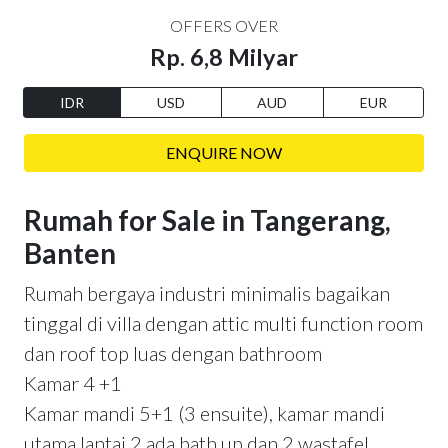
OFFERS OVER
Rp. 6,8 Milyar
IDR
USD
AUD
EUR
ENQUIRE NOW
Rumah for Sale in Tangerang,
Banten
Rumah bergaya industri minimalis bagaikan
tinggal di villa dengan attic multi function room
dan roof top luas dengan bathroom
Kamar 4 +1
Kamar mandi 5+1 (3 ensuite), kamar mandi
utama lantai 2 ada bath up dan 2 wastafel